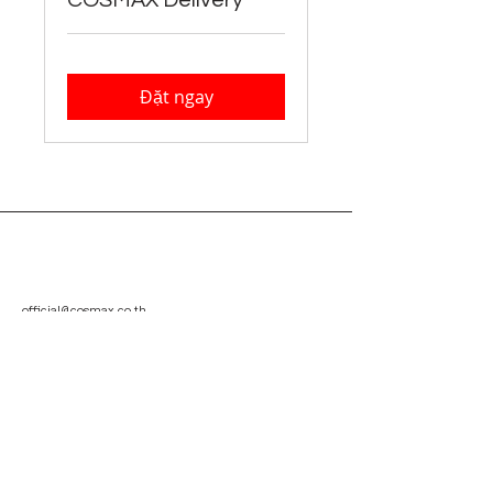
COSMAX Delivery
Đặt ngay
official@cosmax.co.th
+66-02-138-5390
Beauty Gate Office : 21st Floor, 66 Tower,
No. 2556 Sukhumvit Road, Bangna Nuea,
Bangna, Bangkok 10260
Factory : Moo 7 28/6-7 Bangpla, Bang Phli
District, Samut Prakan 10540
Vietnam Office : 37 Ba Huyen Thanh Quan
Street,