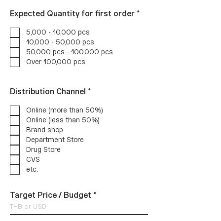
B
Expected Quantity for first order
*
ắ
t
5,000 - 10,000 pcs
b
10,000 - 50,000 pcs
u
50,000 pcs - 100,000 pcs
ộ
c
Over 100,000 pcs
B
Distribution Channel
*
ắ
t
Online (more than 50%)
b
Online (less than 50%)
u
Brand shop
ộ
c
Department Store
Drug Store
CVS
etc.
Target Price / Budget