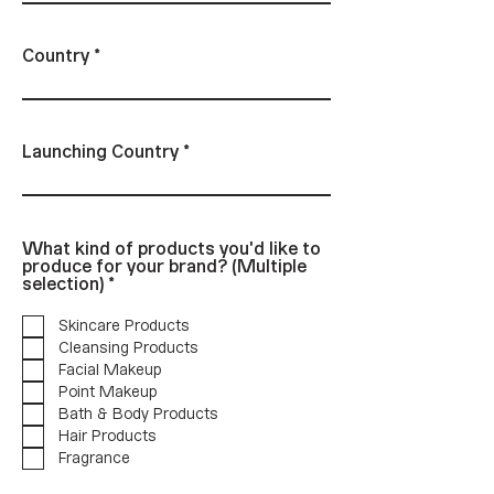
Country
Launching Country
What kind of products you'd like to
produce for your brand? (Multiple
B
selection)
*
ắ
t
Skincare Products
b
Cleansing Products
u
Facial Makeup
ộ
c
Point Makeup
Bath & Body Products
Hair Products
Fragrance