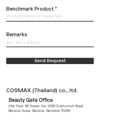
Benchmark Product
Remarks
Send Request
COSMAX (Thailand) co., ltd.
Beauty Gate Office
21st Floor, 66 Tower, No. 2556 Sukhumvit Road,
Bangna Nuea, Bangna, Bangkok 10260
Vietnam Office
37 Ba Huyen Thanh Quan Street, Xuan Hoa Ward,
Ho Chi Minh City, Vietnam