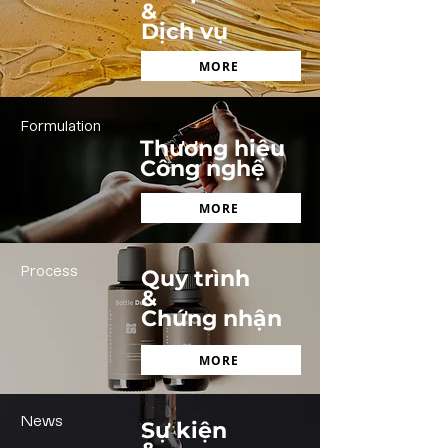
&
Dịch vụ
MORE
Formulation
Thương hiệu
Công nghệ
MORE
Process
Quy trình
&
Chứng nhận
MORE
News
Sự kiện