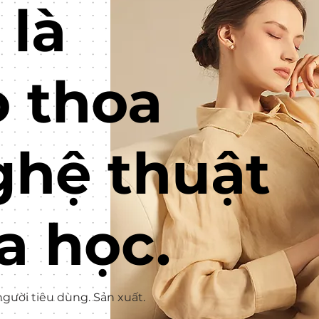
 là
o thoa
ghệ thuật
a học.
người tiêu dùng. Sản xuất.