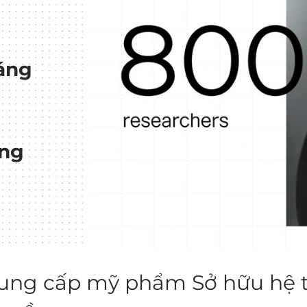
áng
g
âng
ung cấp mỹ phẩm Sở hữu hệ 