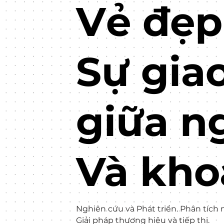
Vẻ đẹp
Sự gia
giữa n
Và kho
Nghiên cứu và Phát triển. Phân tích 
Giải pháp thương hiệu và tiếp thị.