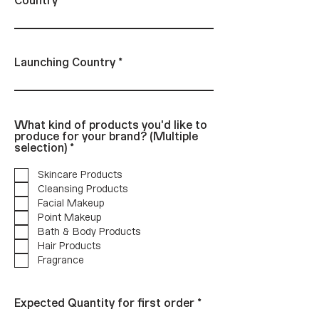
Country
Launching Country
What kind of products you'd like to
produce for your brand? (Multiple
ต้
selection)
*
อ
ง
Skincare Products
ร
Cleansing Products
ะ
Facial Makeup
บุ
Point Makeup
Bath & Body Products
Hair Products
Fragrance
ต้
Expected Quantity for first order
*
อ