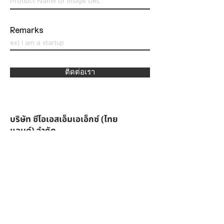
Remarks
ติดต่อเรา
บริษัท ซีโอเอสเอ็มเอเอ็กซ์ (ไทย
แลนด์) จำกัด
Beauty Gate
ชั้น 21 อาคาร 66 Tower, เลขที่ 2556 ถนนสุขุมวิท, แขวง
บางนาเหนือ, เขตบางนา, กรุงเทพฯ 10260
สำนักงานใหญ่ (โรงงาน)
Moo 7 28/6-7 Bangpla, Bang Phli District, Samut
Prakan 10540
Tel:
+66-02-138-5390
Email:
official@cosmax.co.th