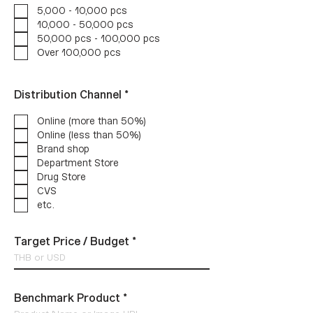
ง
5,000 - 10,000 pcs
ร
10,000 - 50,000 pcs
ะ
50,000 pcs - 100,000 pcs
บุ
Over 100,000 pcs
ต้
Distribution Channel
*
อ
ง
Online (more than 50%)
ร
Online (less than 50%)
ะ
Brand shop
บุ
Department Store
Drug Store
CVS
etc.
Target Price / Budget
Benchmark Product