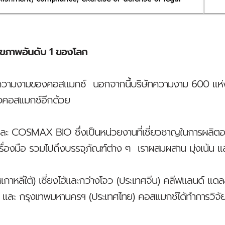
สุขภาพอันดับ 1 ของโลก
ณฑ์ความงามของคอสแมกซ์ นอกจากนี้บริษัทความงาม 600 แห่ง
างคอสแมกซ์อีกด้วย
SMAX BIO ซึ่งเป็นหน่วยงานที่เชี่ยวชาญในการผลิตอาหารเ
ครื่องมือ รวมไปถึงบรรจุภัณฑ์ต่าง ๆ เราผสมผสาน มุ่งเน้น
ศเกาหลีใต้) เซี่ยงไฮ้และกว่างโจว (ประเทศจีน) คลีฟแลนด์ แดลล
ีย) และ กรุงเทพมหานครฯ (ประเทศไทย) คอสแมกซ์ได้ทำการวิจ