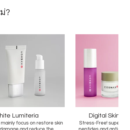
ม่?
ite Lumiteria
Digital Skin A
 mainly focus on restore skin
Stress-Free! supercharged w
 damage and reduce the
peptides and anti-oxid