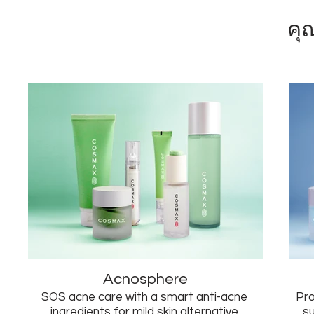
คุ
Acnosphere
SOS acne care with a smart anti-acne
Pro
ingredients for mild skin alternative.
s