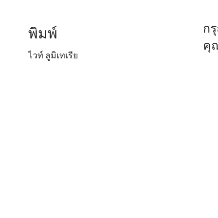
กร
พิมพ์
คุ
ไวท์ ลูมิเทเรีย