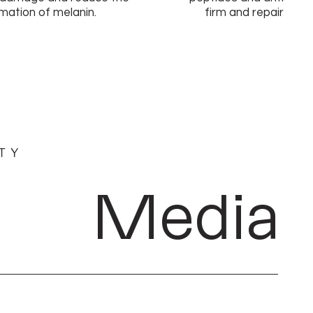
mation of melanin.
firm and repair skin f
Media