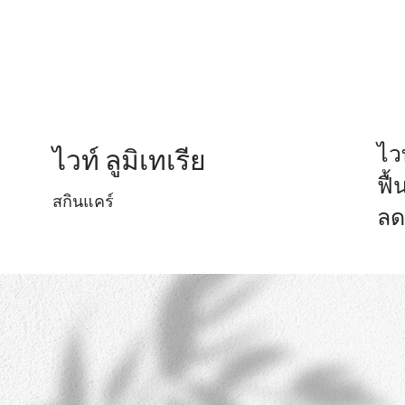
ไวท
ไวท์ ลูมิเทเรีย
ฟื
สกินแคร์
ลด