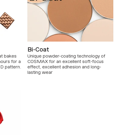
Bi-Coat
at bakes
Unique powder-coating technology of
ours for a
COSMAX for an excellent soft-focus
3D pattern.
effect, excellent adhesion and long-
lasting wear