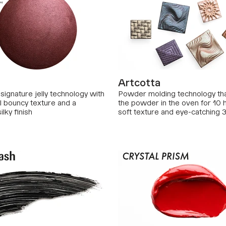
Artcotta
gnature jelly technology with
Powder molding technology th
l bouncy texture and a
the powder in the oven for 10 h
lky finish
soft texture and eye-catching 