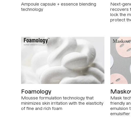
Ampoule capsule + essence blending
Next-gene
technology
recovers 
lock the m
protect th
Foamology
Masko
Mousse formulation technology that
Mask tech
minimizes skin irritation with the elasticity
friendly a
of fine and rich foam
emulsion to
emulsifier