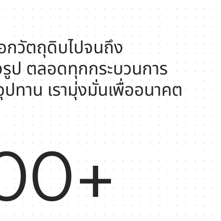
ือกวัตถุดิบไปจนถึง
็จรูป ตลอดทุกกระบวนการ
ุปทาน เรามุ่งมั่นเพื่ออนาคต
600+