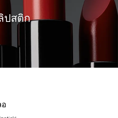
ลิปสติก
ลอ