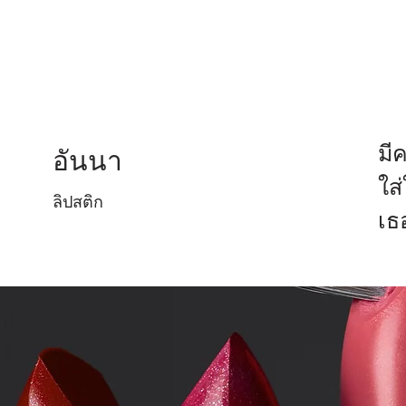
มี
อันนา
ใส
ลิปสติก
เธ