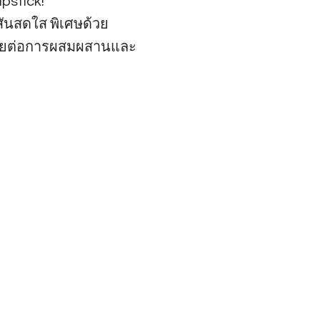
pstick!
สันสดใส พิเศษด้วย
ง่ายต่อการผสมผสานและ