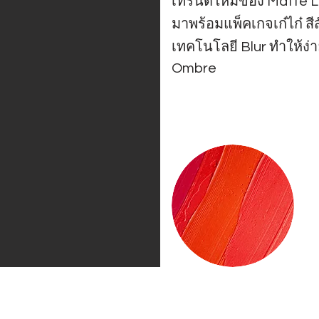
เทรนด์ใหม่ของ Matte Li
มาพร้อมแพ็คเกจเก๋ไก๋ สี
เทคโนโลยี Blur ทำให้
Ombre