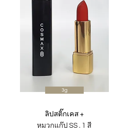
3g
ลิปสติ๊กเคส +
หมวกแก๊ป SS . 1 สี