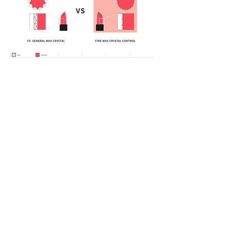
official@cosmax.co.th
02-138-5390
Beauty Gate
ชั้น 21 อาคาร 66 Tower, เลขที่ 2556 ถนนสุขุมวิท
แขวงบางนาเหนือ, เขตบางนา, กรุงเทพฯ 10260
โรงงาน
หมู่ 7 28/6-7 บางปลา อำเภอบางพลี สมุทรปราการ
10540