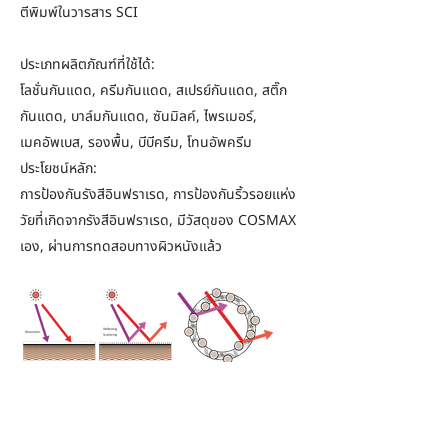
ตีพิมพ์ในวารสาร SCI
ประเภทผลิตภัณฑ์ที่ใช้ได้:
โลชั่นกันแดด, ครีมกันแดด, สเปรย์กันแดด, สติ๊ก
กันแดด, บาล์มกันแดด, ซันมิลค์, ไพรเมอร์,
เมคอัพเบส, รองพื้น, บีบีครีม, โทนอัพครีม
ประโยชน์หลัก:
การป้องกันรังสีอินฟราเรด, การป้องกันริ้วรอยแห่ง
วัยที่เกิดจากรังสีอินฟราเรด, มีวัสดุของ COSMAX
เอง, ผ่านการทดสอบทางผิวหนังแล้ว