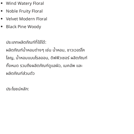
Wind Watery Floral
Noble Fruity Floral
Velvet Modern Floral
Black Pine Woody
ประเภทผลิตภัณฑ์ที่ใช้ได้:
ผลิตภัณฑ์น้ำหอมต่างๆ เช่น น้ำหอม, ชาวเวอร์โค
โลญ, น้ำหอมแบบโรลออน, ดิฟฟิวเซอร์ ผลิตภัณฑ์
ทั้งหมด รวมถึงผลิตภัณฑ์ดูแลผิว, เมคอัพ และ
ผลิตภัณฑ์ส่วนตัว
ประโยชน์หลัก:
การสร้างกลิ่นหอมของดอกไม้ธรรมชาติขึ้นมาใหม่,
การค้นพบเรื่องราว K-fragrance, ผลกระทบทาง
จิตวิทยาและสรีรวิทยา